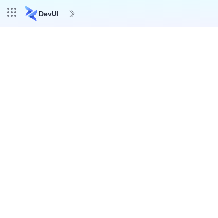
DevUI
设计
组件
生态
MateChat
Vue DevUI
DevUI Admin
DevUI 图标库